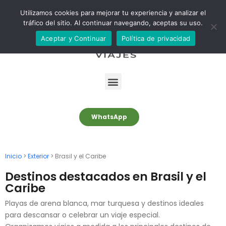
S
Utilizamos cookies para mejorar tu experiencia y analizar el
tráfico del sitio. Al continuar navegando, aceptas su uso.
a
l
Aceptar y Continuar
Política de privacidad
t
a
r
a
l
c
WhatsApp
o
n
t
Inicio
>
Exterior
> Brasil y el Caribe
e
Destinos destacados en Brasil y el
n
Caribe
i
Playas de arena blanca, mar turquesa y destinos ideales
d
para descansar o celebrar un viaje especial.
o