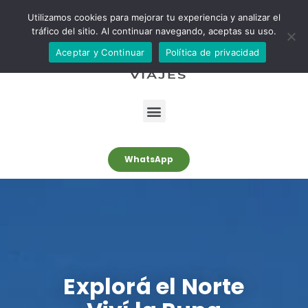
S
Utilizamos cookies para mejorar tu experiencia y analizar el
tráfico del sitio. Al continuar navegando, aceptas su uso.
a
l
Aceptar y Continuar
Política de privacidad
t
a
r
a
l
c
WhatsApp
o
n
t
e
n
i
Explorá el Norte
d
o