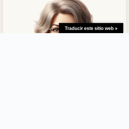
Traducir este sitio web »
Noemí S.
Argentina
«Viaje inolvidable por Lima, Cusco y Machu Picchu.
Todo puntual, organizado y con atención excelente.»