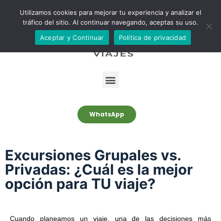
S
Utilizamos cookies para mejorar tu experiencia y analizar el
tráfico del sitio. Al continuar navegando, aceptas su uso.
a
l
Aceptar y Continuar
Política de privacidad
t
a
r
a
l
c
WhatsApp
o
n
Excursiones Grupales vs.
t
e
Privadas: ¿Cuál es la mejor
n
opción para TU viaje?
i
d
o
Cuando planeamos un viaje, una de las decisiones más