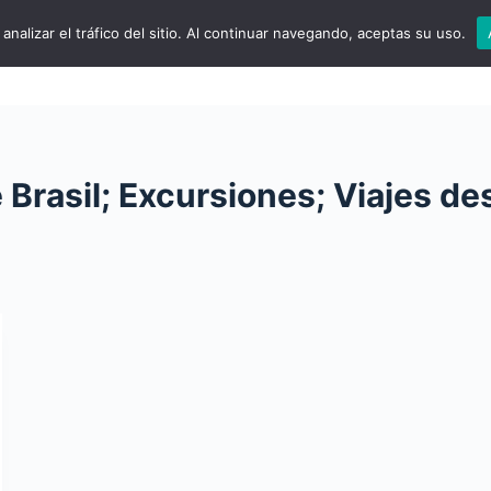
analizar el tráfico del sitio. Al continuar navegando, aceptas su uso.
xcursiones Diarias
Experiencias en el Norte
Exte
 Brasil; Excursiones; Viajes de