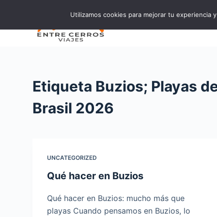
S
Utilizamos cookies para mejorar tu experiencia y 
Inicio
E
a
l
t
a
r
Etiqueta
Buzios; Playas de
a
l
Brasil 2026
c
o
n
t
UNCATEGORIZED
e
n
Qué hacer en Buzios
i
Qué hacer en Buzios: mucho más que
d
playas Cuando pensamos en Buzios, lo
o