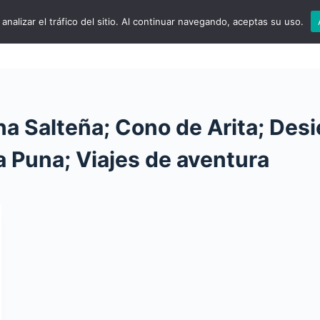
analizar el tráfico del sitio. Al continuar navegando, aceptas su uso.
xcursiones Diarias
Experiencias en el Norte
Exte
a Salteña; Cono de Arita; Desi
a Puna; Viajes de aventura