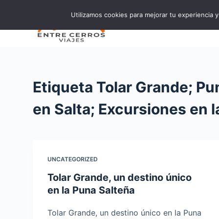
S
Utilizamos cookies para mejorar tu experiencia y 
Inicio
E
a
l
t
a
r
Etiqueta
Tolar Grande; Pun
a
l
en Salta; Excursiones en l
c
o
n
t
UNCATEGORIZED
e
n
Tolar Grande, un destino único
i
en la Puna Salteña
d
Tolar Grande, un destino único en la Puna
o